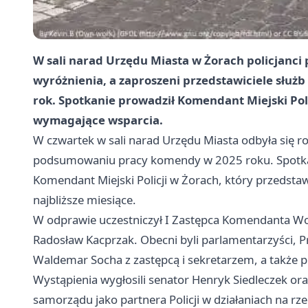
W sali narad Urzędu Miasta w Żorach policjanci 
wyróżnienia, a zaproszeni przedstawiciele służb
rok. Spotkanie prowadził Komendant Miejski Polic
wymagające wsparcia.
W czwartek w sali narad Urzędu Miasta odbyła się r
podsumowaniu pracy komendy w 2025 roku. Spotkan
Komendant Miejski Policji w Żorach, który przedstaw
najbliższe miesiące.
W odprawie uczestniczył I Zastępca Komendanta Wo
Radosław Kacprzak. Obecni byli parlamentarzyści, 
Waldemar Socha z zastępcą i sekretarzem, a także pr
Wystąpienia wygłosili senator Henryk Siedleczek ora
samorządu jako partnera Policji w działaniach na r