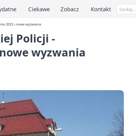
ydatne
Ciekawe
Zobacz
Kontakt
anie 2025 i nowe wyzwania
j Policji -
 nowe wyzwania