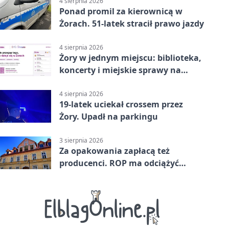
4 sierpnia 2026
Ponad promil za kierownicą w
Żorach. 51-latek stracił prawo jazdy
4 sierpnia 2026
Żory w jednym miejscu: biblioteka,
koncerty i miejskie sprawy na
wyciągnięcie ręki
4 sierpnia 2026
19-latek uciekał crossem przez
Żory. Upadł na parkingu
3 sierpnia 2026
Za opakowania zapłacą też
producenci. ROP ma odciążyć
mieszkańców Żor