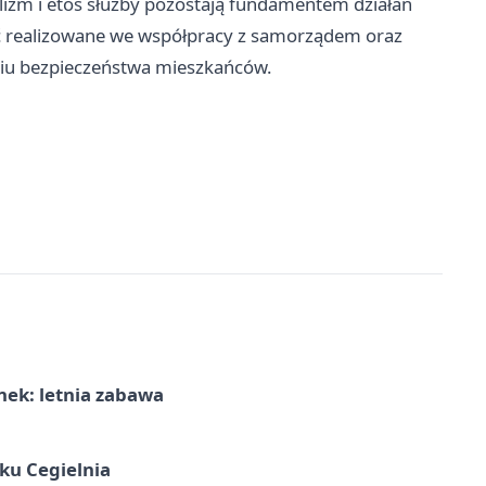
alizm i etos służby pozostają fundamentem działań
być realizowane we współpracy z samorządem oraz
niu bezpieczeństwa mieszkańców.
nek: letnia zabawa
ku Cegielnia