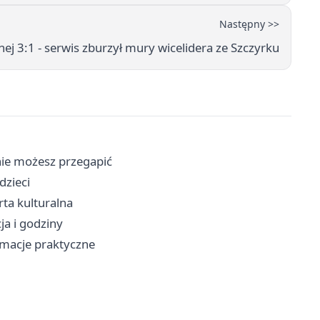
Następny >>
j 3:1 - serwis zburzył mury wicelidera ze Szczyrku
 nie możesz przegapić
dzieci
rta kulturalna
cja i godziny
rmacje praktyczne