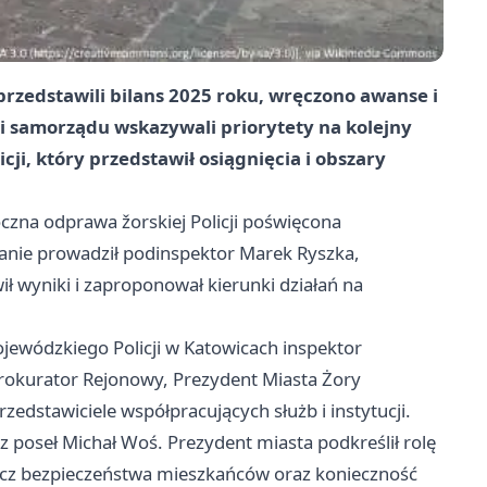
przedstawili bilans 2025 roku, wręczono awanse i
 i samorządu wskazywali priorytety na kolejny
ji, który przedstawił osiągnięcia i obszary
oczna odprawa žorskiej Policji poświęcona
ie prowadził podinspektor Marek Ryszka,
ił wyniki i zaproponował kierunki działań na
jewódzkiego Policji w
Katowicach
inspektor
Prokurator Rejonowy, Prezydent Miasta Żory
zedstawiciele współpracujących służb i instytucji.
z poseł Michał Woś. Prezydent miasta podkreślił rolę
zecz bezpieczeństwa mieszkańców oraz konieczność