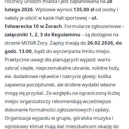
rocznicy urodzin miasta i jest zaplanowana na
28
lutego 2026
. Wpisowe wynosi
135,00 zł
od osoby i
należy je uiścić w kasie Hali sportowej –
ul.
Folwarecka 10 w Żorach
. Formularze zgłoszeniowe –
załączniki 1, 2, 3 do Regulaminu
– są dostępne na
stronie MOSiR Żory. Zapisy trwają do
26.02.2026, do
godz. 13.00
, bądź do wyczerpania limitu miejsc.
Praktyczne uwagi dla planujących wyjazd: warto
zabrać ciepłe, nieprzemakalne ubranie, solidne buty,
ew. dodatkowe rękawice i nakrycie głowy; koliba
zapewnia poczęstunek, ale drobne wydatki własne
mogą się przydać. Ze względu na ograniczoną liczbę
miejsc organizatorzy rekomendują wcześniejsze
dokonanie formalności zgłoszeniowych i opłaty.
Organizacja wyjazdu w grupie, góralska muzyka i
ogniskowy klimat mają dać mieszkańcom okazję do