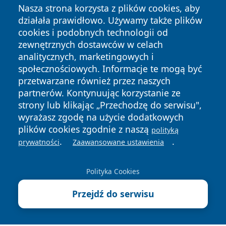
Nasza strona korzysta z plików cookies, aby
działała prawidłowo. Używamy także plików
cookies i podobnych technologii od
zewnętrznych dostawców w celach
analitycznych, marketingowych i
społecznościowych. Informacje te mogą być
przetwarzane również przez naszych
Copyright © 2026 portalzory.pl Wszystkie prawa zastrzeżone.
partnerów. Kontynuując korzystanie ze
strony lub klikając „Przechodzę do serwisu",
wyrażasz zgodę na użycie dodatkowych
Polityka
Polityka
News
Autorzy
plików cookies zgodnie z naszą
polityką
Prywatności
Cookies
.
.
prywatności
Zaawansowane ustawienia
Polityka Cookies
Przejdź do serwisu