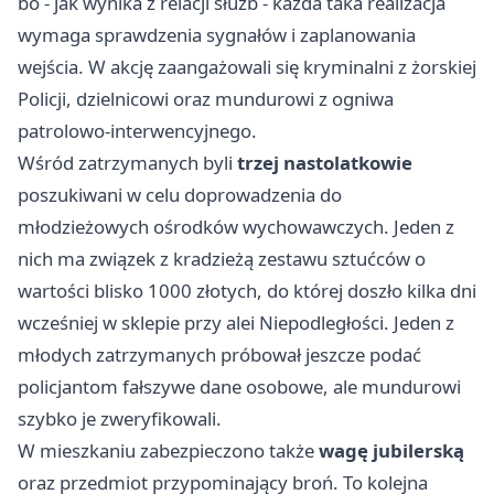
bo - jak wynika z relacji służb - każda taka realizacja
wymaga sprawdzenia sygnałów i zaplanowania
wejścia. W akcję zaangażowali się kryminalni z żorskiej
Policji, dzielnicowi oraz mundurowi z ogniwa
patrolowo-interwencyjnego.
Wśród zatrzymanych byli
trzej nastolatkowie
poszukiwani w celu doprowadzenia do
młodzieżowych ośrodków wychowawczych. Jeden z
nich ma związek z kradzieżą zestawu sztućców o
wartości blisko 1000 złotych, do której doszło kilka dni
wcześniej w sklepie przy alei Niepodległości. Jeden z
młodych zatrzymanych próbował jeszcze podać
policjantom fałszywe dane osobowe, ale mundurowi
szybko je zweryfikowali.
W mieszkaniu zabezpieczono także
wagę jubilerską
oraz przedmiot przypominający broń. To kolejna