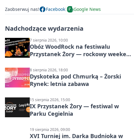
Zaobserwuj nas!
Facebook
Google News
Nadchodzące wydarzenia
7 sierpnia 2026, 10:00
Obóz WoodRock na festiwalu
Przystanek Żory — rockowy weekend
w Parku Cegielnia
8 sierpnia 2026, 18:00
Dyskoteka pod Chmurką – Żorski
Rynek: letnia zabawa
15 sierpnia 2026, 15:00
IX Przystanek Żory — festiwal w
Parku Cegielnia
19 sierpnia 2026, 09:00
XVI Turniej im. Darka Budnioka w