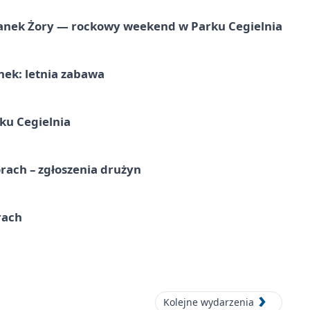
anek Żory — rockowy weekend w Parku Cegielnia
nek: letnia zabawa
ku Cegielnia
rach – zgłoszenia drużyn
rach
Kolejne wydarzenia