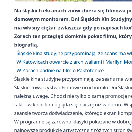
Na śląskich ekranach znów zbiera się filmowa pu
domowym monitorem. Dni Śląskich Kin Studyjnyc
ma własny ciężar, zwłaszcza gdy po napisach ko
Żorach ten przegląd domknie pokaz filmu, który 
biografią.
Śląskie kina studyjne przypominają, że seans ma w
W Katowicach otwarcie z archiwaliami i Marilyn M
W Żorach padnie na film o Paktofonice
Śląskie kina studyjne przypominają, że seans ma wł
Śląskie Towarzystwo Filmowe uruchomiło Dni Śląski
należną uwagę. Chodzi nie tylko o samą promocję re
fakt – w kinie film ogląda się inaczej niż w domu. Ws
seansie tworzą doświadczenie, którego ekran komput
W programie są zarówno klasyki pokazane w dobrej ja
najnowsze produkcje artystyczne z różnych stron św