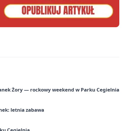
anek Żory — rockowy weekend w Parku Cegielnia
nek: letnia zabawa
ku Cegielnia