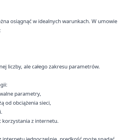
ożna osiągnąć w idealnych warunkach. W umowie
:
ej liczby, ale całego zakresu parametrów.
gii:
ywalne parametry,
ą od obciążenia sieci,
.
korzystania z internetu.
z internetu jednocześnie, prędkość może spadać.