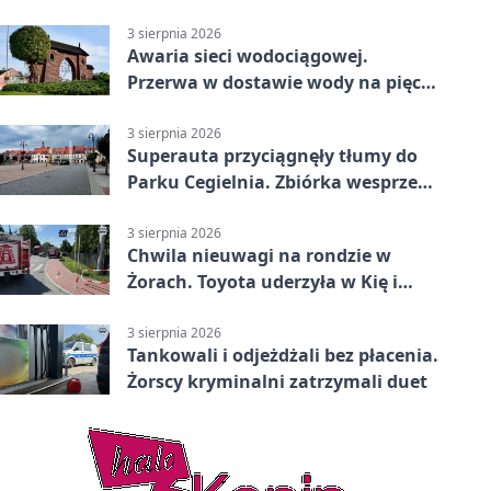
mieszkańców Żor
3 sierpnia 2026
Awaria sieci wodociągowej.
Przerwa w dostawie wody na pięciu
ulicach
3 sierpnia 2026
Superauta przyciągnęły tłumy do
Parku Cegielnia. Zbiórka wesprze
karetkę dla dzieci
3 sierpnia 2026
Chwila nieuwagi na rondzie w
Żorach. Toyota uderzyła w Kię i
infrastrukturę
3 sierpnia 2026
Tankowali i odjeżdżali bez płacenia.
Żorscy kryminalni zatrzymali duet