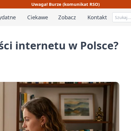
Uwaga! Burze (komunikat RSO)
ydatne
Ciekawe
Zobacz
Kontakt
ści internetu w Polsce?