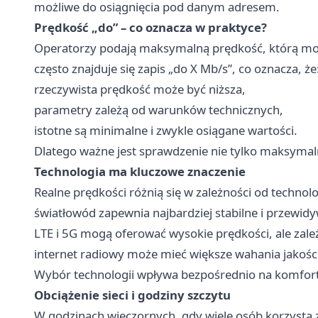
możliwe do osiągnięcia pod danym adresem.
Prędkość „do” – co oznacza w praktyce?
Operatorzy podają maksymalną prędkość, którą m
często znajduje się zapis „do X Mb/s”, co oznacza, że
rzeczywista prędkość może być niższa,
parametry zależą od warunków technicznych,
istotne są minimalne i zwykle osiągane wartości.
Dlatego ważne jest sprawdzenie nie tylko maksymaln
Technologia ma kluczowe znaczenie
Realne prędkości różnią się w zależności od technolo
światłowód zapewnia najbardziej stabilne i przewid
LTE i 5G mogą oferować wysokie prędkości, ale zależ
internet radiowy może mieć większe wahania jakości
Wybór technologii wpływa bezpośrednio na komfort 
Obciążenie sieci i godziny szczytu
W godzinach wieczornych, gdy wiele osób korzysta 