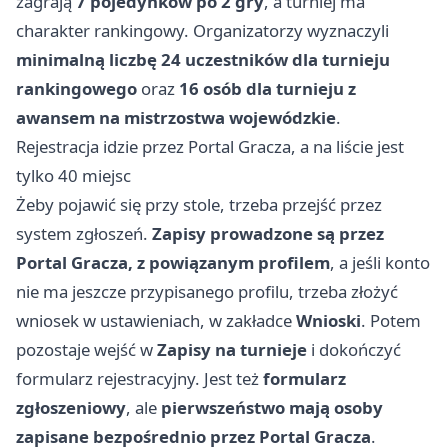
zagrają
7 pojedynków po 2 gry
, a turniej ma
charakter rankingowy. Organizatorzy wyznaczyli
minimalną liczbę 24 uczestników dla turnieju
rankingowego
oraz
16 osób dla turnieju z
awansem na mistrzostwa wojewódzkie
.
Rejestracja idzie przez Portal Gracza, a na liście jest
tylko 40 miejsc
Żeby pojawić się przy stole, trzeba przejść przez
system zgłoszeń.
Zapisy prowadzone są przez
Portal Gracza, z powiązanym profilem
, a jeśli konto
nie ma jeszcze przypisanego profilu, trzeba złożyć
wniosek w ustawieniach, w zakładce
Wnioski
. Potem
pozostaje wejść w
Zapisy na turnieje
i dokończyć
formularz rejestracyjny. Jest też
formularz
zgłoszeniowy
, ale
pierwszeństwo mają osoby
zapisane bezpośrednio przez Portal Gracza
.