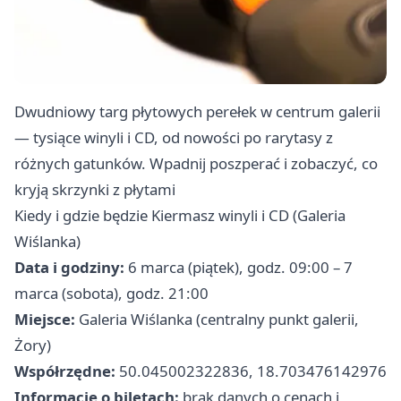
Dwudniowy targ płytowych perełek w centrum galerii
— tysiące winyli i CD, od nowości po rarytasy z
różnych gatunków. Wpadnij poszperać i zobaczyć, co
kryją skrzynki z płytami
Kiedy i gdzie będzie Kiermasz winyli i CD (Galeria
Wiślanka)
Data i godziny:
6 marca (piątek), godz. 09:00 – 7
marca (sobota), godz. 21:00
Miejsce:
Galeria Wiślanka (centralny punkt galerii,
Żory)
Współrzędne:
50.045002322836, 18.703476142976
Informacje o biletach:
brak danych o cenach i