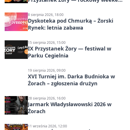
w Parku Cegielnia
8 sierpnia 2026, 18:00
Dyskoteka pod Chmurką – Żorski
Rynek: letnia zabawa
15 sierpnia 2026, 15:00
IX Przystanek Żory — festiwal w
Parku Cegielnia
19 sierpnia 2026, 09:00
XVI Turniej im. Darka Budnioka w
Żorach – zgłoszenia drużyn
28 sierpnia 2026, 16:00
Jarmark Władysławowski 2026 w
Żorach
11 września 2026, 12:00