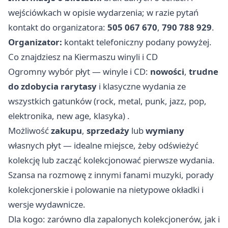
wejściówkach w opisie wydarzenia; w razie pytań
kontakt do organizatora:
505 067 670
,
790 788 929
.
Organizator:
kontakt telefoniczny podany powyżej.
Co znajdziesz na Kiermaszu winyli i CD
Ogromny wybór płyt — winyle i CD:
nowości
,
trudne
do zdobycia rarytasy
i klasyczne wydania ze
wszystkich gatunków (rock, metal, punk, jazz, pop,
elektronika, new age, klasyka) .
Możliwość
zakupu
,
sprzedaży
lub
wymiany
własnych płyt — idealne miejsce, żeby odświeżyć
kolekcję lub zacząć kolekcjonować pierwsze wydania.
Szansa na rozmowę z innymi fanami muzyki, porady
kolekcjonerskie i polowanie na nietypowe okładki i
wersje wydawnicze.
Dla kogo: zarówno dla zapalonych kolekcjonerów, jak i