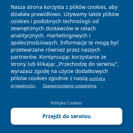
Nasza strona korzysta z plików cookies, aby
działała prawidłowo. Używamy także plików
cookies i podobnych technologii od
zewnętrznych dostawców w celach
analitycznych, marketingowych i
społecznościowych. Informacje te mogą być
Copyright © 2026 portalzory.pl Wszystkie prawa zastrzeżone.
przetwarzane również przez naszych
partnerów. Kontynuując korzystanie ze
strony lub klikając „Przechodzę do serwisu",
Polityka
Polityka
News
Autorzy
wyrażasz zgodę na użycie dodatkowych
Prywatności
Cookies
plików cookies zgodnie z naszą
polityką
.
.
prywatności
Zaawansowane ustawienia
Polityka Cookies
Przejdź do serwisu