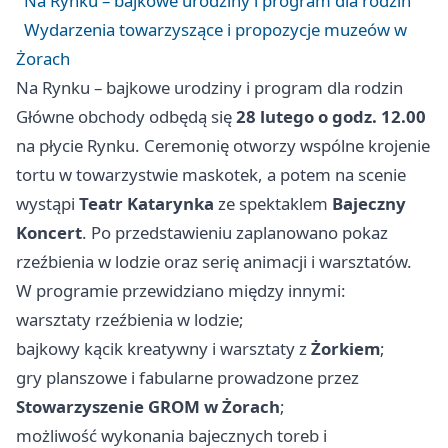
Na Rynku – bajkowe urodziny i program dla rodzin
Wydarzenia towarzyszące i propozycje muzeów w
Żorach
Na Rynku – bajkowe urodziny i program dla rodzin
Główne obchody odbędą się
28 lutego o godz. 12.00
na płycie Rynku. Ceremonię otworzy wspólne krojenie
tortu w towarzystwie maskotek, a potem na scenie
wystąpi
Teatr Katarynka
ze spektaklem
Bajeczny
Koncert
. Po przedstawieniu zaplanowano pokaz
rzeźbienia w lodzie oraz serię animacji i warsztatów.
W programie przewidziano między innymi:
warsztaty rzeźbienia w lodzie;
bajkowy kącik kreatywny i warsztaty z
Żorkiem
;
gry planszowe i fabularne prowadzone przez
Stowarzyszenie GROM w Żorach
;
możliwość wykonania bajecznych toreb i