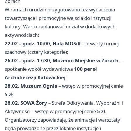
Żorach
W ramach urodzin przygotowano też wydarzenia
towarzyszące i promocyjne wejścia do instytucji
kultury. Warto zaplanować udział w dodatkowych
aktywnościach:
22.02 – godz. 10:00
,
Hala MOSiR
– otwarty turniej
szachowy (cztery kategorie);
26.02 – godz. 17:30
,
Muzeum Miejskie w Żorach
–
spotkanie wokół wydawnictwa
100 pereł
Archidiecezji Katowickiej
;
28.02
,
Muzeum Ognia
– wstęp w promocyjnej cenie
5 zł
;
28.02
,
SOWA Żory
– Strefa Odkrywania, Wyobraźni i
Aktywności – wstęp w promocyjnej cenie
5 zł
.
Organizatorzy zapowiadają, że animacje i warsztaty
będą prowadzone przez lokalne instytucje i